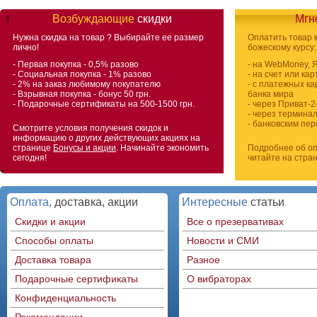
Возбуждающие
скидки
Мгн
Нужна скидка на товар
? Выбирайте ее размер
Оплатить товар
лично!
божескому курсу:
- Первая покупка - 0,5% разово
- на WebMoney, 
- Социальная покупка - 1% разово
- на счет или ка
- 2% на заказ любимому покупателю
- с платежных ка
- Взрывная покупка - бонус 50 грн.
банка мира
- Подарочные сертификаты на 500-1500 грн.
- через Приват-2
- через термина
- банковским пе
Смотрите условия получения скидок и
информацию о других действующих акциях на
странице
Бонусы и акции
. Начинайте экономить
Подробнее об оп
сегодня!
читайте на стра
Оплата,
доставка, акции
Интересные
статьи
Скидки и акции
Все о презервативах
Способы оплаты
Новости и СМИ
Доставка товара
Разное
Подарочные сертификаты
О вибраторах
Конфиденциальность