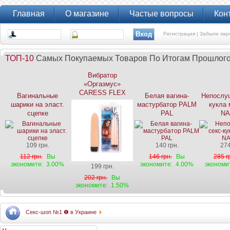
Главная
О магазине
Частые вопросы
Кон
Регистрация |
Забыли пар
ТОП-10
Самых Покупаемых Товаров По Итогам Прошлог
Вибратор
«Оргазмус»
CARESS FLEX
Вагинальные
Белая вагина-
Непослуш
шарики на эласт.
мастурбатор PALM
кукла 
сцепке
PAL
NA
109 грн.
140 грн.
274
112 грн.
Вы
146 грн.
Вы
285 г
экономите:
3.00%
экономите:
4.00%
экономи
199 грн.
202 грн.
Вы
экономите:
1.50%
Секс-шоп №1 ❶ в Украине