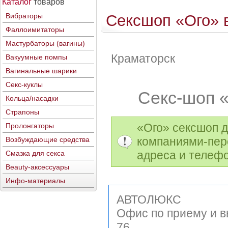
Каталог
товаров
Вибраторы
Сексшоп «Ого» 
Фаллоимитаторы
Мастурбаторы (вагины)
Краматорск
Вакуумные помпы
Вагинальные шарики
Секс-куклы
Секс-шоп «
Кольца/насадки
Страпоны
«Ого» сексшоп д
Пролонгаторы
компаниями-пер
Возбуждающие средства
адреса и телеф
Смазка для секса
Beauty-аксессуары
Инфо-материалы
АВТОЛЮКС
Офис по приему и в
76