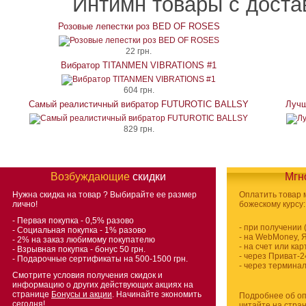
Интимн товары с доста
Розовые лепестки роз BED OF ROSES
22 грн.
Вибратор TITANMEN VIBRATIONS #1
604 грн.
Самый реалистичный вибратор FUTUROTIC BALLSY
Лучш
829 грн.
Возбуждающие
скидки
Мгн
Нужна скидка на товар
? Выбирайте ее размер
Оплатить товар
лично!
божескому курсу:
- Первая покупка - 0,5% разово
- при получении
- Социальная покупка - 1% разово
- на WebMoney, 
- 2% на заказ любимому покупателю
- на счет или ка
- Взрывная покупка - бонус 50 грн.
- через Приват-2
- Подарочные сертификаты на 500-1500 грн.
- через термина
Смотрите условия получения скидок и
информацию о других действующих акциях на
странице
Бонусы и акции
. Начинайте экономить
Подробнее об оп
сегодня!
читайте на стра