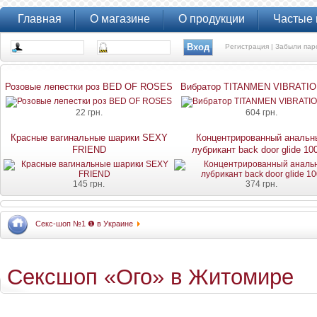
Главная
О магазине
О продукции
Частые
Регистрация |
Забыли пар
Розовые лепестки роз BED OF ROSES
Вибратор TITANMEN VIBRATIO
22 грн.
604 грн.
Красные вагинальные шарики SEXY
Концентрированный анальн
FRIEND
лубрикант back door glide 10
145 грн.
374 грн.
Секс-шоп №1 ❶ в Украине
Сексшоп «Ого» в Житомире