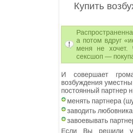
Купить возб
Распространенна
а потом вдруг «
меня не хочет.
сексшоп — покуп
И совершает гром
возбуждения уместны 
постоянный партнер не
менять партнера (ш
заводить любовника
завоевывать партне
Если Вы решили ус