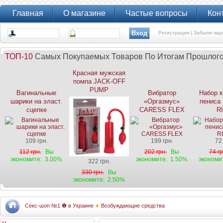
Главная
О магазине
Частые вопросы
Кон
Регистрация |
Забыли пар
ТОП-10
Самых Покупаемых Товаров По Итогам Прошлог
Красная мужская
помпа JACK-OFF
PUMP
Вагинальные
Вибратор
Набор к
шарики на эласт.
«Оргазмус»
пениса
сцепке
CARESS FLEX
R
109 грн.
199 грн.
72
112 грн.
Вы
202 грн.
Вы
74 гр
экономите:
3.00%
экономите:
1.50%
экономи
322 грн.
330 грн.
Вы
экономите:
2.50%
Секс-шоп №1 ❶ в Украине
Возбуждающие средства