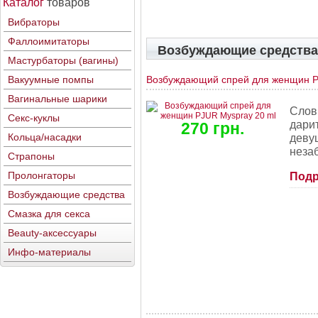
Каталог
товаров
Вибраторы
Фаллоимитаторы
Возбуждающие средства
Мастурбаторы (вагины)
Вакуумные помпы
Возбуждающий спрей для женщин P
Вагинальные шарики
Слов
Секс-куклы
дари
270 грн.
Кольца/насадки
деву
неза
Страпоны
Пролонгаторы
Подр
Возбуждающие средства
Смазка для секса
Beauty-аксессуары
Инфо-материалы