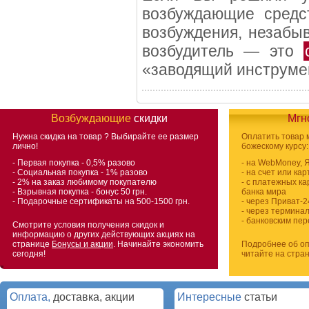
возбуждающие средс
возбуждения, незабыв
возбудитель — это
«заводящий инструме
Возбуждающие
скидки
Мгн
Нужна скидка на товар
? Выбирайте ее размер
Оплатить товар
лично!
божескому курсу:
- Первая покупка - 0,5% разово
- на WebMoney, 
- Социальная покупка - 1% разово
- на счет или ка
- 2% на заказ любимому покупателю
- с платежных ка
- Взрывная покупка - бонус 50 грн.
банка мира
- Подарочные сертификаты на 500-1500 грн.
- через Приват-2
- через термина
- банковским пе
Смотрите условия получения скидок и
информацию о других действующих акциях на
странице
Бонусы и акции
. Начинайте экономить
Подробнее об оп
сегодня!
читайте на стра
Оплата,
доставка, акции
Интересные
статьи