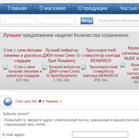
Главная
О магазине
О продукции
Частые
Регистрация |
Забыли пар
Лучшее
предложение недели! Количество ограничено
Круже
Стик с сине-белыми
Лучший вибратор
Трехскоростной
сатиновы
линиями и рукоятью
ДЖИ-точки Ceres G-
стимулятор клитора
NUDE A
сердцем
Spot Raspberry
MONARCH
420 грн.
1 191 грн.
456 грн.
69
Секс-шоп №1 ❶ в Украине
Забыли логин?
Пожалуйста, введите адрес электронной почты, указанный в вашей учетной
содержащее ваш логин.
E-mail адрес: