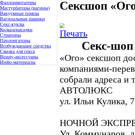
Сексшоп «Ого
Фаллоимитаторы
Мастурбаторы (вагины)
Вакуумные помпы
Вагинальные шарики
Секс-куклы
Кольца/насадки
Страпоны
Пролонгаторы
Секс-шоп 
Возбуждающие средства
Смазка для секса
«Ого» сексшоп до
Beauty-аксессуары
Инфо-материалы
компаниями-перев
собрали адреса и 
АВТОЛЮКС
ул. Ильи Кулика, 7
НОЧНОЙ ЭКСПР
Ул. Коммунаров, д.