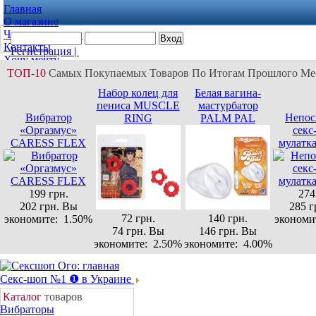
Главная
О магазине
Частые вопросы
Контакты
Регистрация |
Хочу мечту
Забыли пароль? |
Моя корзина
ТОП-10
Самых Покупаемых Товаров По Итогам Прошлого Ме
Забыли логин?
Набор колец для
Белая вагина-
пениса MUSCLE
мастурбатор
Вибратор
Непос
RING
PALM PAL
«Оргазмус»
секс
CARESS FLEX
мулатк
199 грн.
274
202 грн.
Вы
285 г
72 грн.
140 грн.
экономите:
1.50%
экономи
74 грн.
Вы
146 грн.
Вы
экономите:
2.50%
экономите:
4.00%
Секс-шоп №1 ❶ в Украине
Каталог
товаров
Вибраторы