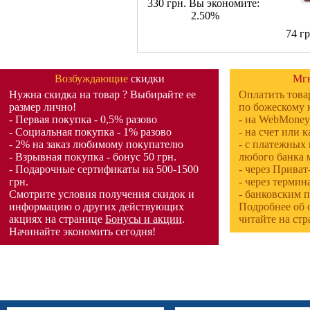
330 грн.
Вы экономите:
2.50%
74 г
Возбуждающие
скидки
Мгн
Нужна скидка на товар
? Выбирайте ее
Оплатить тов
размер лично!
по божескому 
- Первая покупка - 0,5% разово
- на WebMoney
- Социальная покупка - 1% разово
- на счет или 
- 2% на заказ любимому покупателю
- с платежных 
- Взрывная покупка - бонус 50 грн.
любого банка 
- Подарочные сертификаты на 500-1500
- через Приват
грн.
- через термин
Смотрите условия получения скидок и
- банковским 
информацию о других действующих
Подробнее об о
акциях на странице
Бонусы и акции
.
читайте на ст
Начинайте экономить сегодня!