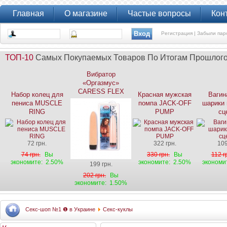
Главная
О магазине
Частые вопросы
Кон
Регистрация |
Забыли пар
ТОП-10
Самых Покупаемых Товаров По Итогам Прошлог
Вибратор
«Оргазмус»
CARESS FLEX
Набор колец для
Красная мужская
Вагин
пениса MUSCLE
помпа JACK-OFF
шарики 
RING
PUMP
сц
72 грн.
322 грн.
109
74 грн.
Вы
330 грн.
Вы
112 г
экономите:
2.50%
экономите:
2.50%
экономи
199 грн.
202 грн.
Вы
экономите:
1.50%
Секс-шоп №1 ❶ в Украине
Секс-куклы