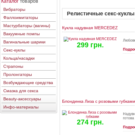
Каталог
товаров
Вибраторы
Релистичные секс-куклы
Фаллоимитаторы
Мастурбаторы (вагины)
Кукла надувная MERCEDEZ
Вакуумные помпы
Любовн
Вагинальные шарики
299 грн.
Подро
Секс-куклы
Кольца/насадки
Страпоны
Пролонгаторы
Возбуждающие средства
Смазка для секса
Beauty-аксессуары
Блондинка Лиза с розовыми губками
Инфо-материалы
Надувн
готова 
274 грн.
Подро