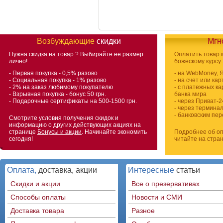
Возбуждающие
скидки
Мгн
Нужна скидка на товар
? Выбирайте ее размер
Оплатить товар
лично!
божескому курсу:
- Первая покупка - 0,5% разово
- на WebMoney, 
- Социальная покупка - 1% разово
- на счет или ка
- 2% на заказ любимому покупателю
- с платежных ка
- Взрывная покупка - бонус 50 грн.
банка мира
- Подарочные сертификаты на 500-1500 грн.
- через Приват-2
- через термина
- банковским пе
Смотрите условия получения скидок и
информацию о других действующих акциях на
странице
Бонусы и акции
. Начинайте экономить
Подробнее об оп
сегодня!
читайте на стра
Оплата,
доставка, акции
Интересные
статьи
Скидки и акции
Все о презервативах
Способы оплаты
Новости и СМИ
Доставка товара
Разное