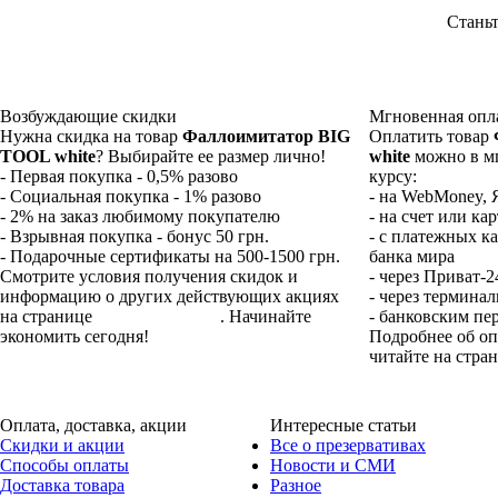
Станьт
Возбуждающие
скидки
Мгновенная
опл
Нужна скидка на товар
Фаллоимитатор BIG
Оплатить товар
TOOL white
? Выбирайте ее размер лично!
white
можно в мг
- Первая покупка - 0,5% разово
курсу:
- Социальная покупка - 1% разово
- на WebMoney, 
- 2% на заказ любимому покупателю
- на счет или ка
- Взрывная покупка - бонус 50 грн.
- с платежных ка
- Подарочные сертификаты на 500-1500 грн.
банка мира
Смотрите условия получения скидок и
- через Приват-2
информацию о других действующих акциях
- через термина
на странице
Бонусы и акции
. Начинайте
- банковским пе
экономить сегодня!
Подробнее об оп
читайте на стра
Оплата,
доставка, акции
Интересные
статьи
Скидки и акции
Все о презервативах
Способы оплаты
Новости и СМИ
Доставка товара
Разное