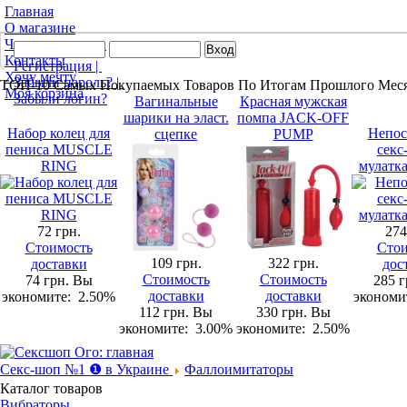
Главная
О магазине
Частые вопросы
Контакты
Регистрация |
Хочу мечту
Забыли пароль? |
ТОП-10
Самых Покупаемых Товаров По Итогам Прошлого Мес
Моя корзина
Забыли логин?
Вагинальные
Красная мужская
шарики на эласт.
помпа JACK-OFF
Набор колец для
Непос
сцепке
PUMP
пениса MUSCLE
секс
RING
мулатк
72 грн.
274
Стоимость
Стои
109 грн.
322 грн.
доставки
дос
Стоимость
Стоимость
74 грн.
Вы
285 г
доставки
доставки
экономите:
2.50%
экономи
112 грн.
Вы
330 грн.
Вы
экономите:
3.00%
экономите:
2.50%
Секс-шоп №1 ❶ в Украине
Фаллоимитаторы
Каталог
товаров
Вибраторы