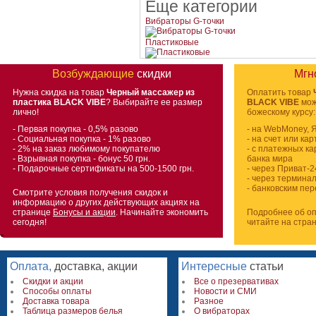
Еще категории
Вибраторы G-точки
Пластиковые
Возбуждающие
скидки
Мгн
Нужна скидка на товар
Черный массажер из
Оплатить товар
пластика BLACK VIBE
? Выбирайте ее размер
BLACK VIBE
мож
лично!
божескому курсу:
- Первая покупка - 0,5% разово
- на WebMoney, 
- Социальная покупка - 1% разово
- на счет или ка
- 2% на заказ любимому покупателю
- с платежных ка
- Взрывная покупка - бонус 50 грн.
банка мира
- Подарочные сертификаты на 500-1500 грн.
- через Приват-2
- через термина
- банковским пе
Смотрите условия получения скидок и
информацию о других действующих акциях на
странице
Бонусы и акции
. Начинайте экономить
Подробнее об оп
сегодня!
читайте на стра
Оплата,
доставка, акции
Интересные
статьи
Скидки и акции
Все о презервативах
Способы оплаты
Новости и СМИ
Доставка товара
Разное
Таблица размеров белья
О вибраторах