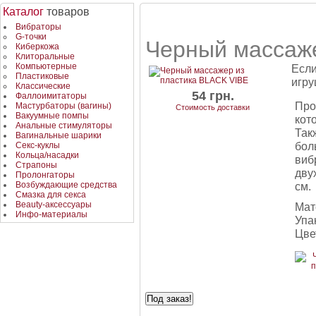
Каталог
товаров
Вибраторы
G-точки
Черный массаже
Киберкожа
Клиторальные
Компьютерные
Если
Пластиковые
игру
Классические
54 грн.
Фаллоимитаторы
Про
Мастурбаторы (вагины)
Стоимость доставки
Вакуумные помпы
кот
Анальные стимуляторы
Так
Вагинальные шарики
бол
Секс-куклы
Кольца/насадки
виб
Страпоны
дву
Пролонгаторы
Возбуждающие средства
см.
Смазка для секса
Beauty-аксессуары
Мат
Инфо-материалы
Упа
Цве