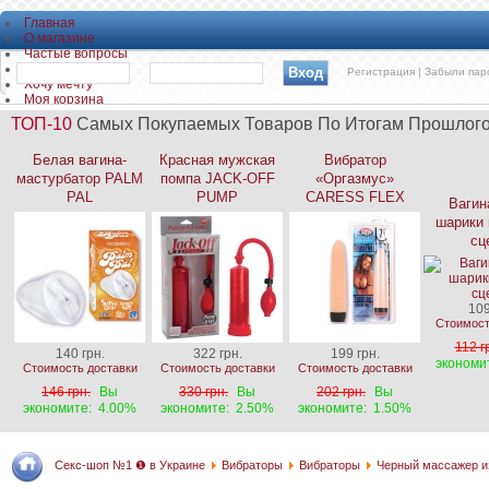
Главная
О магазине
Частые вопросы
Контакты
Регистрация |
Забыли пар
Хочу мечту
Моя корзина
ТОП-10
Самых Покупаемых Товаров По Итогам Прошлог
Белая вагина-
Красная мужская
Вибратор
мастурбатор PALM
помпа JACK-OFF
«Оргазмус»
PAL
PUMP
CARESS FLEX
Вагин
шарики 
сц
109
Стоимост
112 г
140 грн.
322 грн.
199 грн.
экономи
Стоимость доставки
Стоимость доставки
Стоимость доставки
146 грн.
Вы
330 грн.
Вы
202 грн.
Вы
экономите:
4.00%
экономите:
2.50%
экономите:
1.50%
Секс-шоп №1 ❶ в Украине
Вибраторы
Вибраторы
Черный массажер и