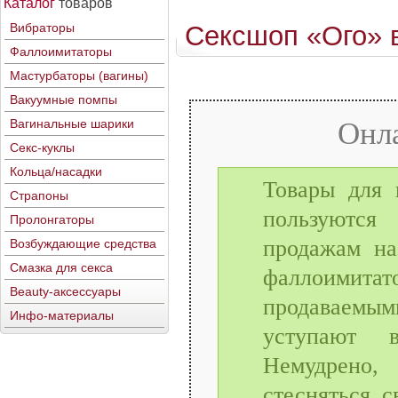
Каталог
товаров
Вибраторы
Сексшоп «Ого» 
Фаллоимитаторы
Мастурбаторы (вагины)
Вакуумные помпы
Вагинальные шарики
Онл
Секс-куклы
Кольца/насадки
Товары для 
Страпоны
пользуются
Пролонгаторы
продажам на
Возбуждающие средства
Смазка для секса
фаллоимит
Beauty-аксессуары
продаваемым
Инфо-материалы
уступают в
Немудрено,
стесняться с