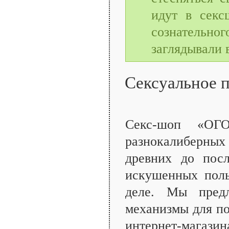
идут в секс
сознательно
заглядывали 
Сексуальное 
Секс-шоп «ОГО
разнокалиберных
древних до посл
искушенных поль
деле. Мы пред
механизмы для по
интернет-магази