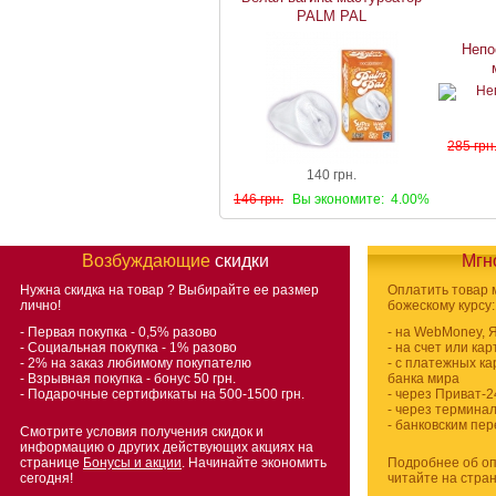
PALM PAL
Непо
285 грн
140 грн.
146 грн.
Вы экономите:
4.00%
Возбуждающие
скидки
Мгн
Нужна скидка на товар
? Выбирайте ее размер
Оплатить товар
лично!
божескому курсу:
- Первая покупка - 0,5% разово
- на WebMoney, 
- Социальная покупка - 1% разово
- на счет или ка
- 2% на заказ любимому покупателю
- с платежных ка
- Взрывная покупка - бонус 50 грн.
банка мира
- Подарочные сертификаты на 500-1500 грн.
- через Приват-2
- через термина
- банковским пе
Смотрите условия получения скидок и
информацию о других действующих акциях на
странице
Бонусы и акции
. Начинайте экономить
Подробнее об оп
сегодня!
читайте на стра