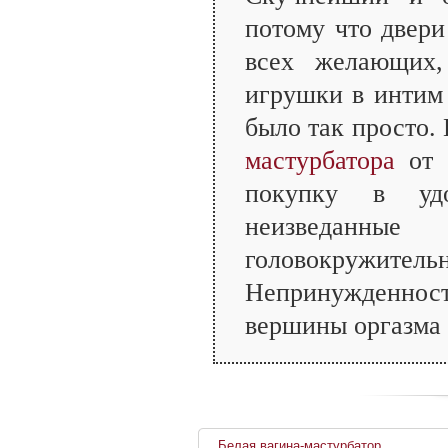
потому что двер
всех желающих,
игрушки в интим
было так просто. 
мастурбатора
от 1
покупку в удо
неизведанные
головокружи
Непринужденност
вершины оргазма 
Белая вагина-мастурбатор