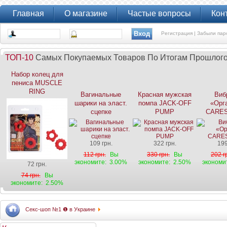
Главная
О магазине
Частые вопросы
Кон
Регистрация |
Забыли пар
ТОП-10
Самых Покупаемых Товаров По Итогам Прошлог
Набор колец для
пениса MUSCLE
RING
Вагинальные
Красная мужская
Виб
шарики на эласт.
помпа JACK-OFF
«Орг
сцепке
PUMP
CARES
109 грн.
322 грн.
199
112 грн.
Вы
330 грн.
Вы
202 г
экономите:
3.00%
экономите:
2.50%
экономи
72 грн.
74 грн.
Вы
экономите:
2.50%
Секс-шоп №1 ❶ в Украине