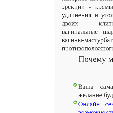
эрекции - кремы
удлинения и уто
двоих - клит
вагинальные шар
вагины-мастур
противоположного
Почему м
Ваша сама
желание буд
Онлайн се
возможност