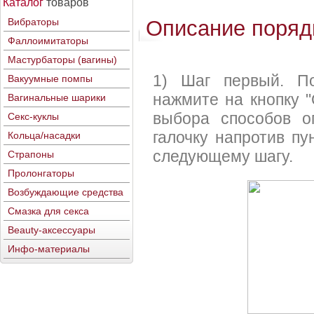
Каталог
товаров
Вибраторы
Описание поряд
Фаллоимитаторы
Мастурбаторы (вагины)
1) Шаг первый. По
Вакуумные помпы
нажмите на кнопку 
Вагинальные шарики
выбора способов о
Секс-куклы
галочку напротив пу
Кольца/насадки
следующему шагу.
Страпоны
Пролонгаторы
Возбуждающие средства
Смазка для секса
Beauty-аксессуары
Инфо-материалы