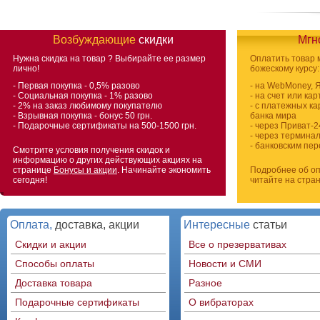
Возбуждающие
скидки
Мгн
Нужна скидка на товар
? Выбирайте ее размер
Оплатить товар
лично!
божескому курсу:
- Первая покупка - 0,5% разово
- на WebMoney, 
- Социальная покупка - 1% разово
- на счет или ка
- 2% на заказ любимому покупателю
- с платежных ка
- Взрывная покупка - бонус 50 грн.
банка мира
- Подарочные сертификаты на 500-1500 грн.
- через Приват-2
- через термина
- банковским пе
Смотрите условия получения скидок и
информацию о других действующих акциях на
странице
Бонусы и акции
. Начинайте экономить
Подробнее об оп
сегодня!
читайте на стра
Оплата,
доставка, акции
Интересные
статьи
Скидки и акции
Все о презервативах
Способы оплаты
Новости и СМИ
Доставка товара
Разное
Подарочные сертификаты
О вибраторах