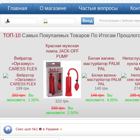
Главная
О магазине
Частые вопросы
Кон
Регистрация |
Забыли пар
ТОП-10
Самых Покупаемых Товаров По Итогам Прошлог
Красная мужская
помпа JACK-OFF
PUMP
Вибратор
Белая вагина-
Непослуш
«Оргазмус»
мастурбатор PALM
кукла 
CARESS FLEX
PAL
NA
199 грн.
140 грн.
274
202 грн.
Вы
146 грн.
Вы
285 г
экономите:
1.50%
экономите:
4.00%
экономи
322 грн.
330 грн.
Вы
экономите:
2.50%
Секс-шоп №1 ❶ в Украине