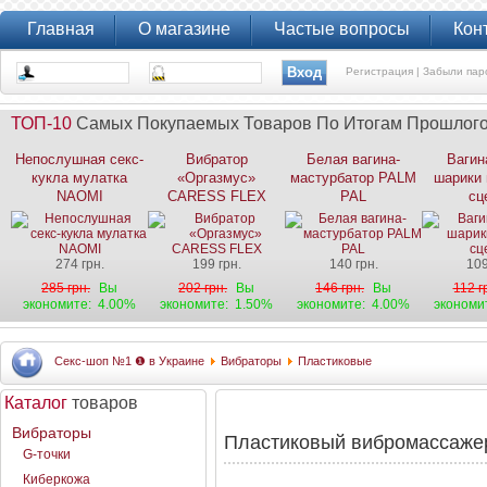
Главная
О магазине
Частые вопросы
Кон
Регистрация |
Забыли пар
ТОП-10
Самых Покупаемых Товаров По Итогам Прошлог
Непослушная секс-
Вибратор
Белая вагина-
Вагин
кукла мулатка
«Оргазмус»
мастурбатор PALM
шарики 
NAOMI
CARESS FLEX
PAL
сц
274 грн.
199 грн.
140 грн.
109
285 грн.
Вы
202 грн.
Вы
146 грн.
Вы
112 г
экономите:
4.00%
экономите:
1.50%
экономите:
4.00%
экономи
Секс-шоп №1 ❶ в Украине
Вибраторы
Пластиковые
Каталог
товаров
Вибраторы
Пластиковый вибромассажер
G-точки
Киберкожа