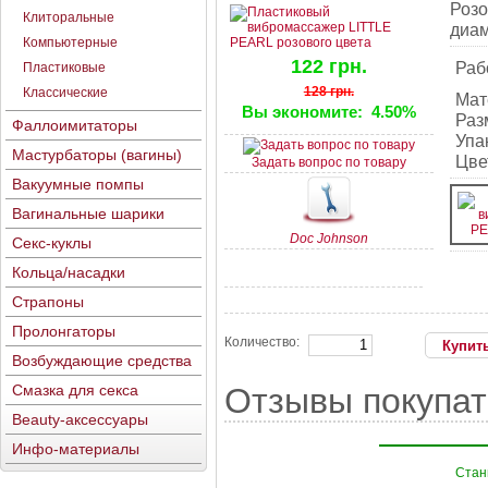
Розо
Клиторальные
диам
Компьютерные
122 грн.
Раб
Пластиковые
128 грн.
Классические
Мат
Вы экономите:
4.50%
Раз
Фаллоимитаторы
Упа
Мастурбаторы (вагины)
Цве
Задать вопрос по товару
Вакуумные помпы
Вагинальные шарики
Doc Johnson
Секс-куклы
Кольца/насадки
Страпоны
Пролонгаторы
Количество:
Возбуждающие средства
Смазка для секса
Отзывы покупат
Beauty-аксессуары
Инфо-материалы
Стань