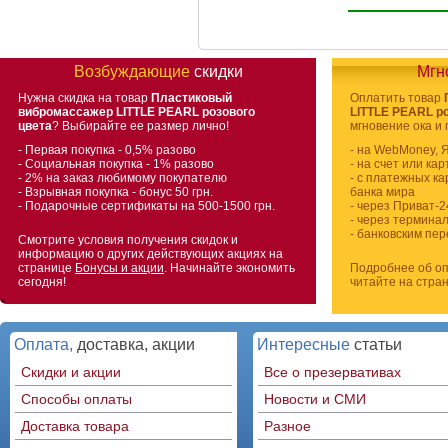
Возбуждающие
скидки
Мгн
Нужна скидка на товар
Пластиковый
Оплатить товар
вибромассажер LITTLE PEARL розового
LITTLE PEARL ро
цвета
? Выбирайте ее размер лично!
мгновение ока и 
- Первая покупка - 0,5% разово
- на WebMoney, 
- Социальная покупка - 1% разово
- на счет или ка
- 2% на заказ любимому покупателю
- с платежных ка
- Взрывная покупка - бонус 50 грн.
банка мира
- Подарочные сертификаты на 500-1500 грн.
- через Приват-2
- через термина
- банковским пе
Смотрите условия получения скидок и
информацию о других действующих акциях на
странице
Бонусы и акции
. Начинайте экономить
Подробнее об оп
сегодня!
читайте на стра
Оплата,
доставка, акции
Интересные
статьи
Скидки и акции
Все о презервативах
Способы оплаты
Новости и СМИ
Доставка товара
Разное