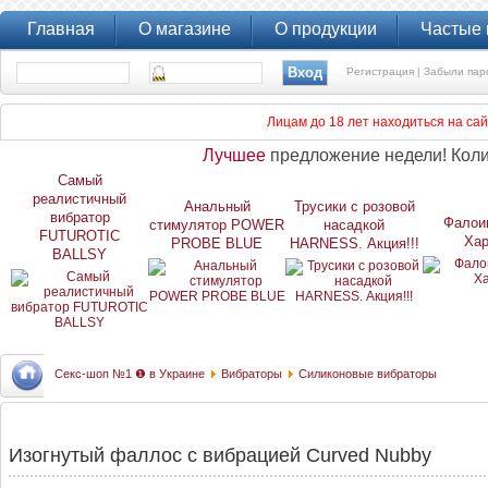
Главная
О магазине
О продукции
Частые
Регистрация |
Забыли пар
Лицам до 18 лет находиться на са
Лучшее
предложение недели! Коли
Самый
реалистичный
Анальный
Трусики с розовой
вибратор
Фалои
стимулятор POWER
насадкой
FUTUROTIC
Хар
PROBE BLUE
HARNESS. Акция!!!
BALLSY
Секс-шоп №1 ❶ в Украине
Вибраторы
Силиконовые вибраторы
Изогнутый фаллос с вибрацией Curved Nubby