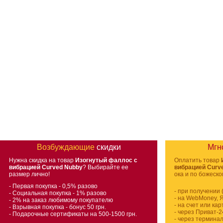
Возбуждающие
скидки
Мгн
Нужна скидка на товар
Изогнутый фаллос с
Оплатить товар
вибрацией Curved Nubby
? Выбирайте ее
вибрацией Curv
размер лично!
ока и по божеско
- Первая покупка - 0,5% разово
- при получении
- Социальная покупка - 1% разово
- на WebMoney, 
- 2% на заказ любимому покупателю
- на счет или ка
- Взрывная покупка - бонус 50 грн.
- через Приват-2
- Подарочные сертификаты на 500-1500 грн.
- через термина