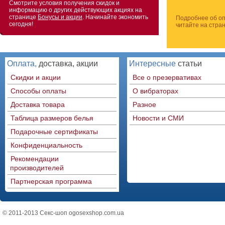
Смотрите условия получения скидок и
информацию о других действующих акциях на
странице
Бонусы и акции
. Начинайте экономить
Подробнее об оп
сегодня!
читайте на стра
Оплата,
доставка, акции
Интересные
статьи
Скидки и акции
Все о презервативах
Способы оплаты
О вибраторах
Доставка товара
Разное
Таблица размеров белья
Новости и СМИ
Подарочные сертификаты
Конфиденциальность
Рекомендации
производителей
Партнерская программа
© 2011-2013 Секс-шоп ogosexshop.com.ua