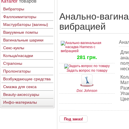
Каталог
товаров
Вибраторы
Анально-вагина
Фаллоимитаторы
вибрацией
Мастурбаторы (вагины)
Вакуумные помпы
Вагинальные шарики
Анал
Секс-куклы
Дли
Кольца/насадки
281 грн.
ана
пол
Страпоны
нес
Задать вопрос по товару
Пролонгаторы
Кол
Возбуждающие средства
Мат
Смазка для секса
Раз
Doc Johnson
Упа
Beauty-аксессуары
Цве
Инфо-материалы