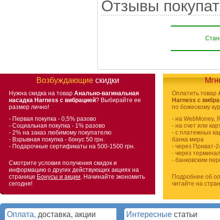
Отзывы покупат
Стань
Возбуждающие
скидки
Мгн
Нужна скидка на товар
Анально-вагинальная
Оплатить товар
насадка Harness с вибрацией
? Выбирайте ее
Harness с вибр
размер лично!
по божескому кур
- Первая покупка - 0,5% разово
- на WebMoney, 
- Социальная покупка - 1% разово
- на счет или ка
- 2% на заказ любимому покупателю
- с платежных ка
- Взрывная покупка - бонус 50 грн.
банка мира
- Подарочные сертификаты на 500-1500 грн.
- через Приват-2
- через термина
- банковским пе
Смотрите условия получения скидок и
информацию о других действующих акциях на
странице
Бонусы и акции
. Начинайте экономить
Подробнее об оп
сегодня!
читайте на стра
Оплата,
доставка, акции
Интересные
статьи