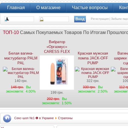
Главная
О магазине
Частые вопросы
Кон
Регистрация |
Забыли пар
ТОП-10
Самых Покупаемых Товаров По Итогам Прошлог
Вибратор
«Оргазмус»
CARESS FLEX
Белая вагина-
Красная мужская
Вагин
мастурбатор PALM
помпа JACK-OFF
шарики 
PAL
PUMP
сц
140 грн.
322 грн.
109
146 грн.
Вы
330 грн.
Вы
112 г
экономите:
4.00%
экономите:
2.50%
экономи
199 грн.
202 грн.
Вы
экономите:
1.50%
Секс-шоп №1 ❶ в Украине
Страпоны