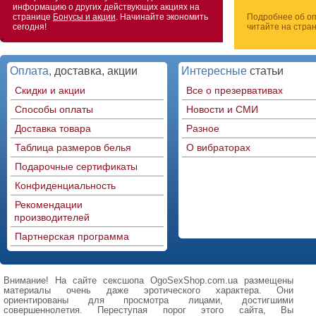
информацию о других действующих акциях на
странице
Бонусы и акции
. Начинайте экономить
Подробнее об оп
сегодня!
читайте на стра
Оплата,
доставка, акции
Интересные
статьи
Скидки и акции
Все о презервативах
Способы оплаты
Новости и СМИ
Доставка товара
Разное
Таблица размеров белья
О вибраторах
Подарочные сертификаты
Конфиденциальность
Рекомендации
производителей
Партнерская программа
Внимание! На сайте сексшопа OgoSexShop.com.ua размещены
материалы очень даже эротического характера. Они
ориентированы для просмотра лицами, достигшими
совершеннолетия. Переступая порог этого сайта, Вы