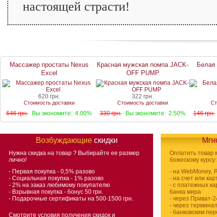
настоящей страсти!
Массажер простаты Nexus
Красная мужская помпа JACK-
Белая 
Excel
OFF PUMP
620 грн.
322 грн.
Стоимость доставки
Стоимость доставки
Ст
646 грн.
Вы экономите:
4.00%
330 грн.
Вы экономите:
2.50%
146 грн.
Возбуждающие
скидки
Мгн
Нужна скидка на товар
? Выбирайте ее размер
Оплатить товар
лично!
божескому курсу:
- Первая покупка - 0,5% разово
- на WebMoney, 
- Социальная покупка - 1% разово
- на счет или ка
- 2% на заказ любимому покупателю
- с платежных ка
- Взрывная покупка - бонус 50 грн.
банка мира
- Подарочные сертификаты на 500-1500 грн.
- через Приват-2
- через термина
- банковским пе
Смотрите условия получения скидок и