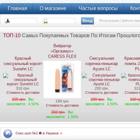
Главная
О магазине
Частые вопросы
Кон
Регистрация |
Забыли пар
ТОП-10
Самых Покупаемых Товаров По Итогам Прошлог
Вибратор
«Оргазмус»
CARESS FLEX
Красный
Сексуальная
Красная
сексуальный корсет
сорочка-пеньюар
помпа 
Sunehri LC
Ayumi LC
P
310 грн.
200 грн.
322
Стоимость доставки
Стоимость доставки
Стоимост
325 грн.
Вы
209 грн.
Вы
330 г
199 грн.
экономите:
4.50%
экономите:
4.50%
экономи
Стоимость доставки
202 грн.
Вы
экономите:
1.50%
Секс-шоп №1 ❶ в Украине