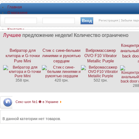
Главная
О магазине
О продукции
Регистрация |
Забыли пар
Частые вопросы
Контакты
Лучшее
предложение недели! Количество ограничено
Моя корзина
Концентр
Вибратор для
Стик с сине-белыми
Вибромассажер
анальный
клитора и G-точки
линиями и рукоятью
OVO F10 Vibrator
back door
Pure Mini
сердцем
Metallic Purple
358 грн.
420 грн.
502 грн.
288
Секс-шоп №1 ❶ в Украине
В данной категории нет товаров.