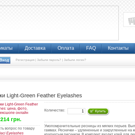
икаты
Доставка
Оплата
FAQ
Контакты
Регистрация |
Забыли пароль? |
Забыли логин?
ки Light-Green Feather Eyelashes
Количество:
214 грн.
Умопомрачительные ресницы из мягких перьев. Вып
гаммах. Реснички – удлиненные и закругленные на
aci Eyelashes
крапчатым рисунком. В комплект входит клей для л