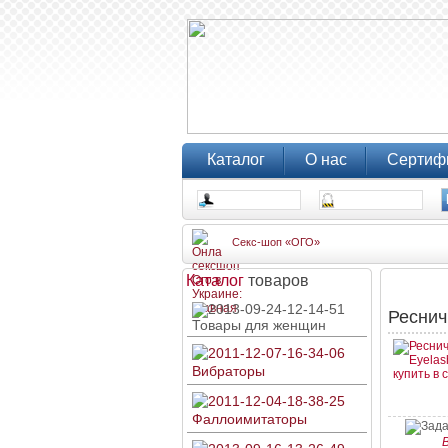
Каталог
О нас
Сертиф
Секс-шоп «ОГО»
Каталог
товаров
Реснич
Товары для женщин
Вибраторы
Фаллоимитаторы
B