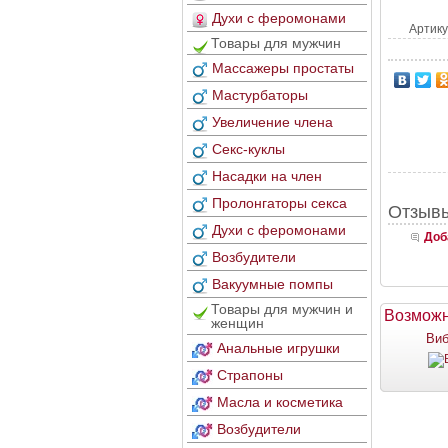
Духи с феромонами
Артику
Товары для мужчин
Массажеры простаты
Мастурбаторы
Увеличение члена
Секс-куклы
Насадки на член
Пролонгаторы секса
Отзывы
Духи с феромонами
Доб
Возбудители
Вакуумные помпы
Товары для мужчин и
Возможн
женщин
Виб
Анальные игрушки
Страпоны
Масла и косметика
Возбудители