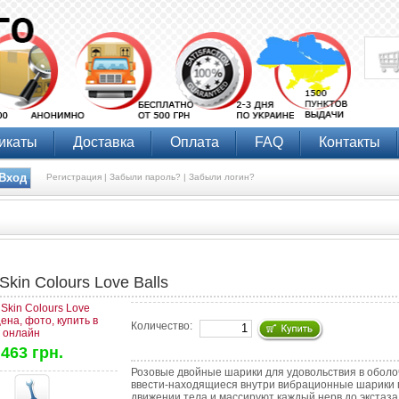
икаты
Доставка
Оплата
FAQ
Контакты
Регистрация |
Забыли пароль? |
Забыли логин?
Skin Colours Love Balls
Количество:
463 грн.
Розовые двойные шарики для удовольствия в оболочк
ввести-находящиеся внутри вибрационные шарики 
движении тела и массируют каждый нерв до экстаза