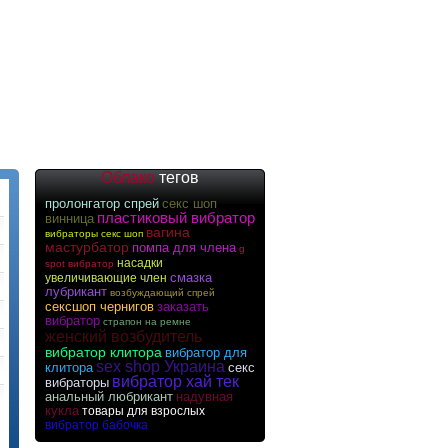
Облако
тегов
пролонгатор спрей
секс шоп
пластиковый вибратор
винница
вагина
вибраторы секс шоп
мастурбатор
помпа для члена
g
насадки
spot вибратор
смазка
увеличивающие член
лубрикант
возбуждающий спрей
сексшоп чернигов
заказать
вибратор
страпон на ремне
женский возбудитель
вибратор клитора
вибратор для
sex shop Украина
клитора
секс
вибратор хай тек
вибраторы
анальный любрикант
надувная
кукла
товары для взрослых
вибратор бабочка