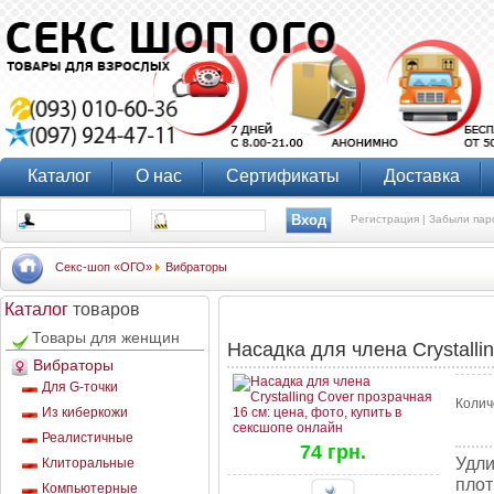
Каталог
О нас
Сертификаты
Доставка
Регистрация |
Забыли пар
Секс-шоп «ОГО»
Вибраторы
Каталог
товаров
Товары для женщин
Насадка для члена Crystalli
Вибраторы
Для G-точки
Колич
Из киберкожи
Реалистичные
74 грн.
Удли
Клиторальные
плот
Компьютерные