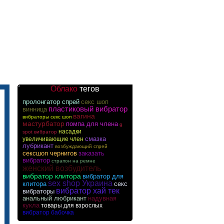
Облако
тегов
пролонгатор спрей
секс шоп
пластиковый вибратор
винница
вагина
вибраторы секс шоп
мастурбатор
помпа для члена
g
насадки
spot вибратор
смазка
увеличивающие член
лубрикант
возбуждающий спрей
сексшоп чернигов
заказать
вибратор
страпон на ремне
женский возбудитель
вибратор клитора
вибратор для
sex shop Украина
клитора
секс
вибратор хай тек
вибраторы
анальный любрикант
надувная
кукла
товары для взрослых
вибратор бабочка