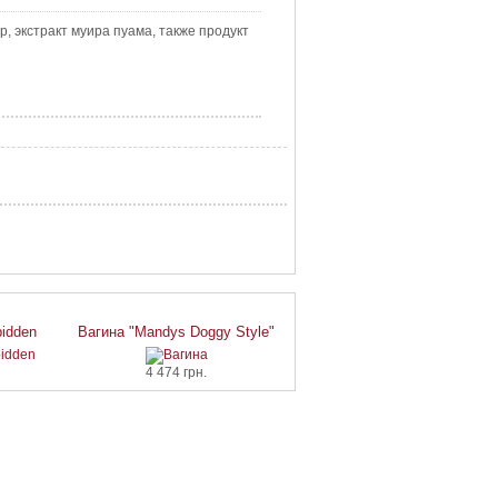
 гр, экстракт муира пуама, также продукт
bidden
Вагина "Mandys Doggy Style"
4 474 грн.