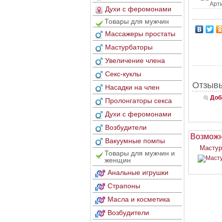
Арт
Духи с феромонами
Товары для мужчин
Массажеры простаты
Мастурбаторы
Увеличение члена
Секс-куклы
Отзывы
Насадки на член
Доб
Пролонгаторы секса
Духи с феромонами
Возбудители
Возможн
Вакуумные помпы
Мастур
Товары для мужчин и
женщин
Анальные игрушки
Страпоны
Масла и косметика
Возбудители