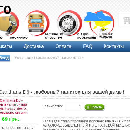
икаты
Доставка
Оплата
FAQ
Контакты
Регистрация |
Забыли пароль? |
Забыли логин?
Cantharis D6 - любовный напиток для вашей дамы!
Количество:
69 грн.
Капли для стимулирования полового влечения и по
АЛКАЛОИД ВЫДЕЛЕННЫЙ ИЗ ШПАНСКОЙ МУШКИ) обы
мужчину и женщину в состояние возбуждения.