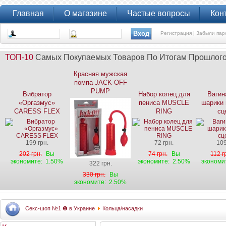
Главная
О магазине
Частые вопросы
Кон
Регистрация |
Забыли пар
ТОП-10
Самых Покупаемых Товаров По Итогам Прошлог
Красная мужская
помпа JACK-OFF
PUMP
Вибратор
Набор колец для
Вагин
«Оргазмус»
пениса MUSCLE
шарики 
CARESS FLEX
RING
сц
199 грн.
72 грн.
109
202 грн.
Вы
74 грн.
Вы
112 г
экономите:
1.50%
экономите:
2.50%
экономи
322 грн.
330 грн.
Вы
экономите:
2.50%
Секс-шоп №1 ❶ в Украине
Кольца/насадки