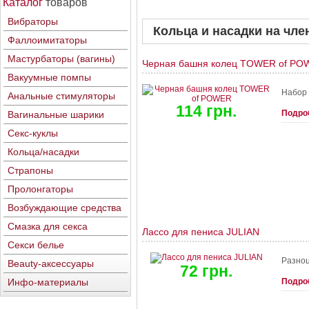
Каталог
товаров
Вибраторы
Кольца и насадки на чле
Фаллоимитаторы
Мастурбаторы (вагины)
Черная башня колец TOWER of PO
Вакуумные помпы
Набор 
Анальные стимуляторы
114 грн.
Подро
Вагинальные шарики
Секс-куклы
Кольца/насадки
Страпоны
Пролонгаторы
Возбуждающие средства
Смазка для секса
Лассо для пениса JULIAN
Секси белье
Разноц
Beauty-аксессуары
72 грн.
Инфо-материалы
Подро