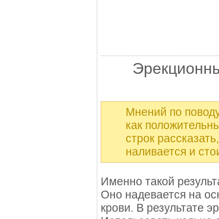
Эрекционны
Мнений по поводу
как положительны
строк рассказать
наливается и стои
Именно такой результа
Оно надевается на ос
крови. В результате э