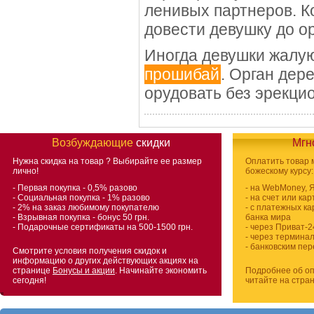
ленивых партнеров. К
довести девушку до о
Иногда девушки жалую
прошибай
. Орган дер
орудовать без эрекцио
Возбуждающие
скидки
Мгн
Нужна скидка на товар
? Выбирайте ее размер
Оплатить товар
лично!
божескому курсу:
- Первая покупка - 0,5% разово
- на WebMoney, 
- Социальная покупка - 1% разово
- на счет или ка
- 2% на заказ любимому покупателю
- с платежных ка
- Взрывная покупка - бонус 50 грн.
банка мира
- Подарочные сертификаты на 500-1500 грн.
- через Приват-2
- через термина
- банковским пе
Смотрите условия получения скидок и
информацию о других действующих акциях на
странице
Бонусы и акции
. Начинайте экономить
Подробнее об оп
сегодня!
читайте на стра